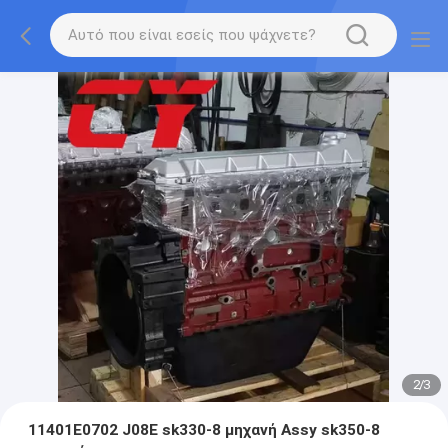
3
/
3
11401E0702 J08E sk330-8 μηχανή Assy sk350-8