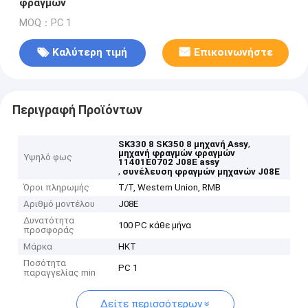
φραγμών
MOQ：PC 1
Καλύτερη τιμή
Επικοινωνήστε
Περιγραφή Προϊόντων
,
SK330 8 SK350 8 μηχανή Assy
μηχανή φραγμών φραγμών
Υψηλό φως
11401E0702 J08E assy
,
συνέλευση φραγμών μηχανών J08E
Όροι πληρωμής
T/T, Western Union, RMB
Αριθμό μοντέλου
J08E
Δυνατότητα
100 PC κάθε μήνα
προσφοράς
Μάρκα
HKT
Ποσότητα
PC 1
παραγγελίας min
Δείτε περισσότερων