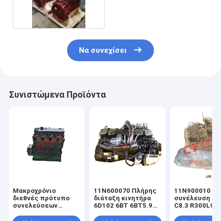
φραγμών
Να συνεχίσει
Συνιστώμενα Προϊόντα
Μακροχρόνιο
11N600070 Πλήρης
11N900010 π
διεθνές πρότυπο
διάταξη κινητήρα
συνέλευση 6C
συνελεύσεων
6D102 6BT 6BT5.9
C8.3 R300LC -
φραγμών μηχανών
Για PC200 - 6 PC220
R290LC μηχαν
της Cummins B3.3
R220 - 9
7A