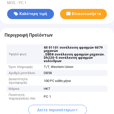
MOQ：PC 1
Καλύτερη τιμή
Επικοινωνήστε
Περιγραφή Προϊόντων
65 01101 συνέλευση φραγμών 6079
μηχανών
Υψηλό φως
,
,
DB58 συνέλευση φραγμών μηχανών
Dh220-5 συνέλευση φραγμών
κυλίνδρων
Όροι πληρωμής
T/T, Western Union
Αριθμό μοντέλου
DB58
Δυνατότητα
100 PC κάθε μήνα
προσφοράς
Μάρκα
HKT
Ποσότητα
PC 1
παραγγελίας min
Δείτε περισσότερων