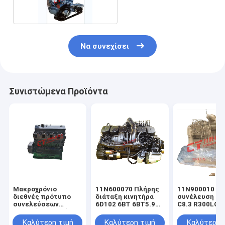
Να συνεχίσει
Συνιστώμενα Προϊόντα
Μακροχρόνιο
11N600070 Πλήρης
11N900010 π
διεθνές πρότυπο
διάταξη κινητήρα
συνέλευση 6C
συνελεύσεων
6D102 6BT 6BT5.9
C8.3 R300LC -
φραγμών μηχανών
Για PC200 - 6 PC220
R290LC μηχαν
της Cummins B3.3
R220 - 9
7A
Καλύτερη τιμή
Καλύτερη τιμή
Καλύτερη 