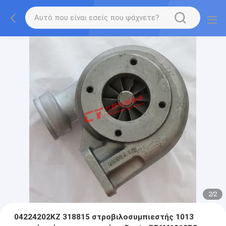
2
/
2
04224202KZ 318815 στροβιλοσυμπιεστής 1013