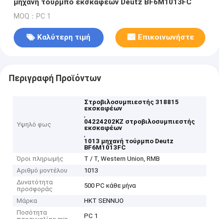
μηχανή τούρμπο εκσκαφέων Deutz BF6M1013FC
MOQ：PC 1
Καλύτερη τιμή
Επικοινωνήστε
Περιγραφή Προϊόντων
Στροβιλοσυμπιεστής 318815
εκσκαφέων
,
04224202KZ στροβιλοσυμπιεστής
Υψηλό φως
εκσκαφέων
,
1013 μηχανή τούρμπο Deutz
BF6M1013FC
Όροι πληρωμής
T / Τ, Western Union, RMB
Αριθμό μοντέλου
1013
Δυνατότητα
500 PC κάθε μήνα
προσφοράς
Μάρκα
HKT SENNUO
Ποσότητα
PC 1