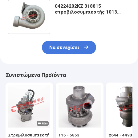
04224202KZ 318815
στροβιλοσυμπιεστής 1013
μηχανή τούρμπο εκσκαφέων
Deutz BF6M1013FC
Να συνεχίσει
Συνιστώμενα Προϊόντα
Στροβιλοσυμπιεστής
115 - 5853
2644 - 4493