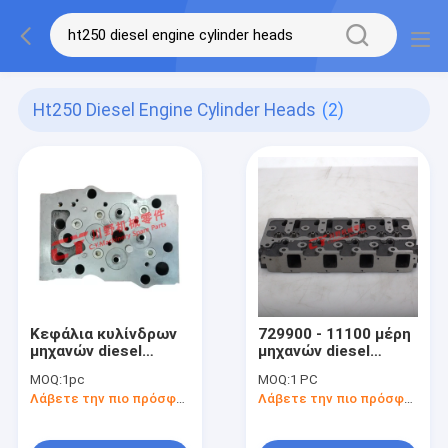
Ht250 Diesel Engine Cylinder Heads
(2)
Κεφάλια κυλίνδρων
729900 - 11100 μέρη
μηχανών diesel
μηχανών diesel
PC1000 HT250 6D170
κεφαλιών κυλίνδρων
MOQ:
1pc
MOQ:
1 PC
6162131103
4TNE94
Λάβετε την πιο πρόσφατη τιμή
Λάβετε την πιο πρόσφατη τιμή
6162131100